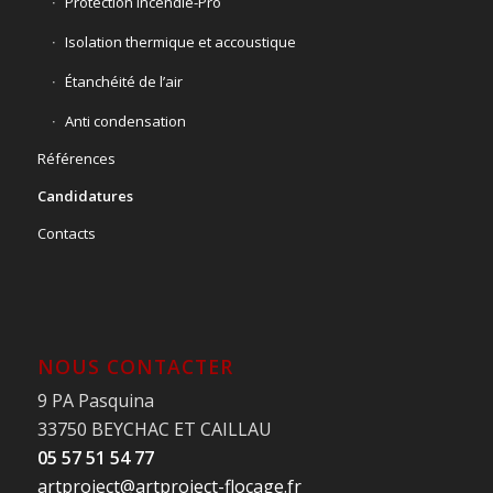
Protection incendie-Pro
Isolation thermique et accoustique
Étanchéité de l’air
Anti condensation
Références
Candidatures
Contacts
NOUS CONTACTER
9 PA Pasquina
33750 BEYCHAC ET CAILLAU
05 57 51 54 77
artproject@artproject-flocage.fr