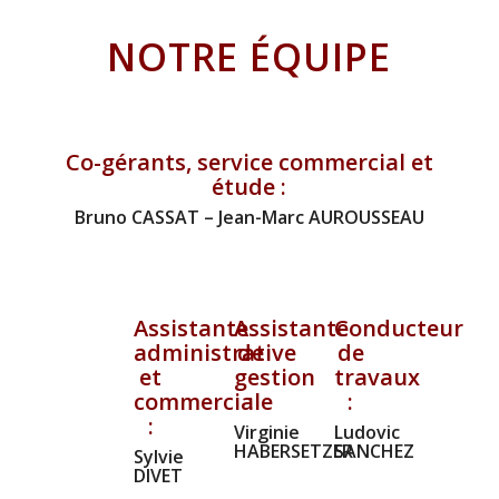
NOTRE ÉQUIPE
Co-gérants, service commercial et
étude :
Bruno CASSAT – Jean-Marc AUROUSSEAU
Assistante
Assistante
Conducteur
administrative
de
de
et
gestion
travaux
commerciale
:
:
:
Virginie
Ludovic
HABERSETZER
SANCHEZ
Sylvie
DIVET