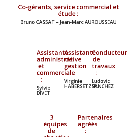
Co-gérants, service commercial et
étude :
Bruno CASSAT – Jean-Marc AUROUSSEAU
Assistante
Assistante
Conducteur
administrative
de
de
et
gestion
travaux
commerciale
:
:
:
Virginie
Ludovic
HABERSETZER
SANCHEZ
Sylvie
DIVET
3
Partenaires
équipes
agréés
de
: